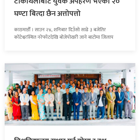
टीकाथलीबाट युवक अपहरण भएको २०
घण्टा बित्दा छैन अत्तोपत्तो
काठमाडौँ । साउन २४, शनिबार दिउँसो साढे ३ बजेतिर
कोटेश्वरस्थित नरेफाँटदेखि बोजेपोखरी जाने बाटोमा जिलाप