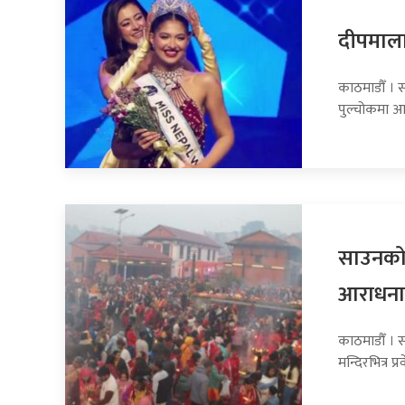
दीपमाला
काठमाडौँ । 
पुल्चोकमा आय
साउनको 
आराधना ग
काठमाडौँ । 
मन्दिरभित्र प्