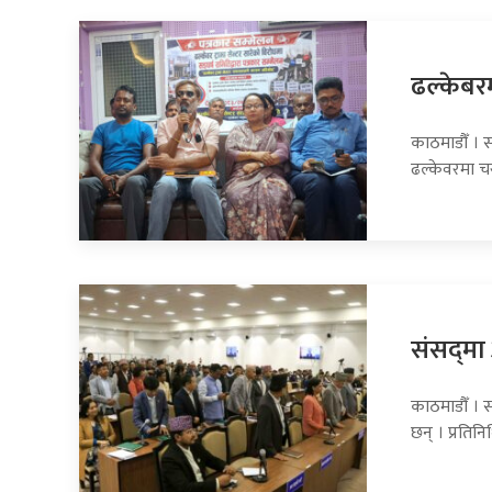
ढल्केबरमा
काठमाडौँ । सा
ढल्केवरमा 
संसद्‍म
काठमाडौँ । 
छन् । प्रति