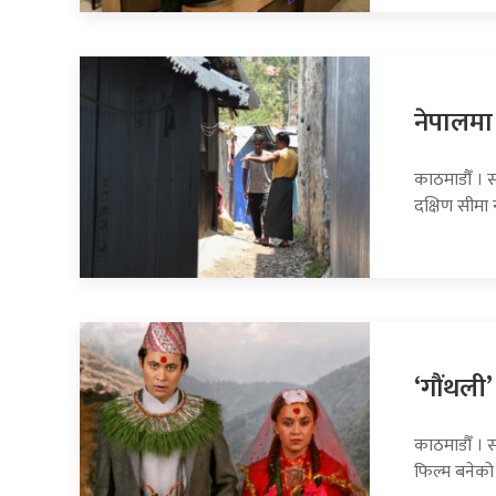
नेपालमा 
काठमाडौँ । स
दक्षिण सीमा
‘गौंथली’
काठमाडौँ । स
फिल्म बनेको