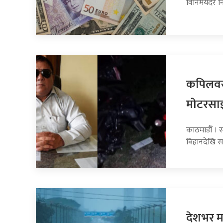
विनिमयदर नि
कपिलवस्
माेटरसा
काठमाडौँ । 
बिहानदेखि स
देशभर मन