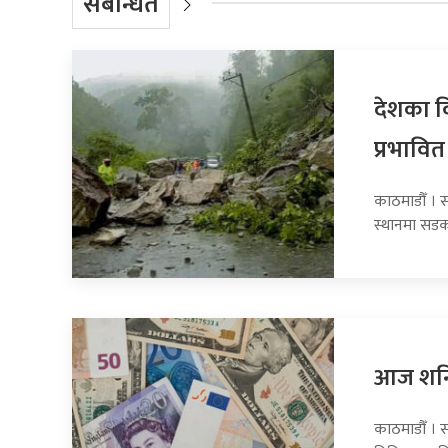
संबन्धित
देशका व
प्रभावित
काठमाडौँ । 
स्थानमा सडक
आज शनिब
काठमाडौँ । स