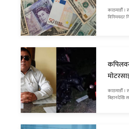
काठमाडौँ । स
विनिमयदर नि
कपिलवस्
माेटरसा
काठमाडौँ । 
बिहानदेखि स