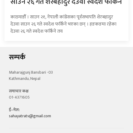
साउन २६ गते शेरबहादुर देउवा स्वदेश फर्किने
काठमाडौँ । साउन २१, नेपाली कांग्रेसका पूर्वसभापति शेरबहादुर
देउवा साउन २६ गते स्वदेश फर्किने भएका छन् । हङकङमा रहेका
देउवा २६ गते स्वदेश फर्किने तय
सम्पर्क
Maharajgunj Bansbari -03
Kathmandu, Nepal
समाचार कक्ष
01-4371605
ई–मेल:
sahayatratv@gmail.com