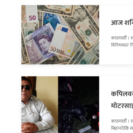
आज शनिब
काठमाडौँ । स
विनिमयदर नि
कपिलवस्
माेटरसा
काठमाडौँ । 
बिहानदेखि स