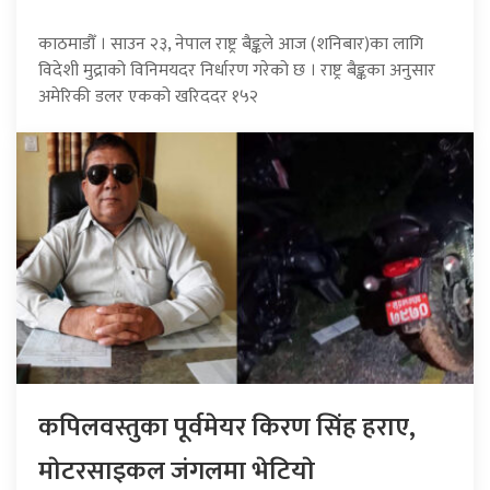
काठमाडौँ । साउन २३, नेपाल राष्ट्र बैङ्कले आज (शनिबार)का लागि
विदेशी मुद्राको विनिमयदर निर्धारण गरेको छ । राष्ट्र बैङ्कका अनुसार
अमेरिकी डलर एकको खरिददर १५२
कपिलवस्तुका पूर्वमेयर किरण सिंह हराए,
माेटरसाइकल जंगलमा भेटियाे