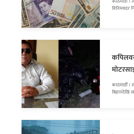
काठमाडौँ । स
विनिमयदर नि
कपिलवस्
माेटरसा
काठमाडौँ । 
बिहानदेखि स