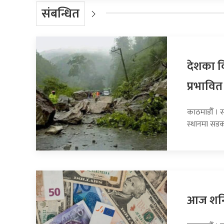
संबन्धित
देशका व
प्रभावित
काठमाडौँ । 
स्थानमा सडक
आज शनिब