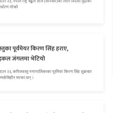
ाउन २३, नेपाल राष्ट्र बैङ्कले आज (शनिबार)का लागि विदेशी मुद्राको
र्धारण गरेको
तुका पूर्वमेयर किरण सिंह हराए,
इकल जंगलमा भेटियाे
साउन २३, कपिलवस्तु नगरपालिकाका पूर्वमेयर किरण सिंह शुक्रबार
म्पर्कबिहीन भएका छन् ।