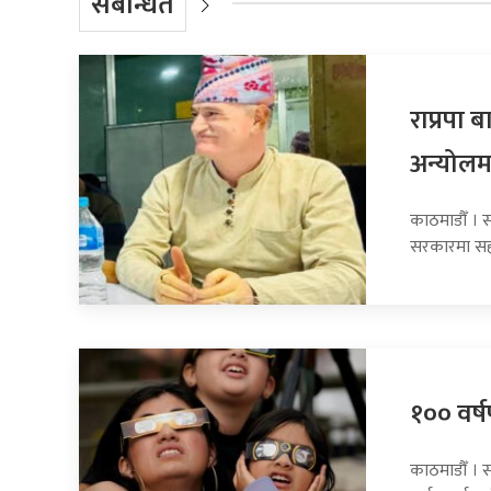
संबन्धित
राप्रपा
अन्योलम
काठमाडौँ । सा
सरकारमा सह
१०० वर्षप
काठमाडौँ । 