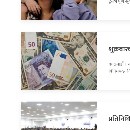
दुर्लभ पूर्ण सूर
शुक्रबार
काठमाडौँ । सा
विनिमयदर नि
प्रतिनि