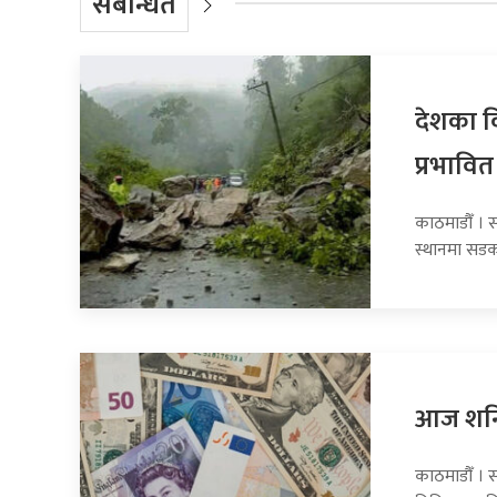
संबन्धित
देशका व
प्रभावित
काठमाडौँ । 
स्थानमा सडक
आज शनिब
काठमाडौँ । स