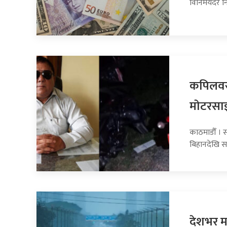
विनिमयदर नि
कपिलवस्
माेटरसा
काठमाडौँ । 
बिहानदेखि स
देशभर मन