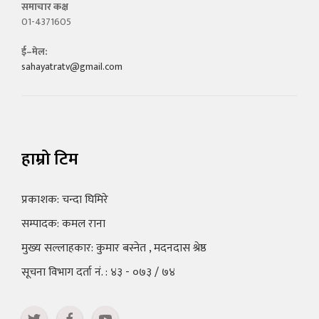
समाचार कक्ष
01-4371605
ई–मेल:
sahayatratv@gmail.com
हाम्रो टिम
प्रकाशक: चन्दा घिमिरे
सम्पादक: कमल राना
मुख्य सल्लाहकार: कुमार बस्नेत , मदनदास श्रेष्ठ
सूचना विभाग दर्ता नं. : ४३ - ०७३ / ७४