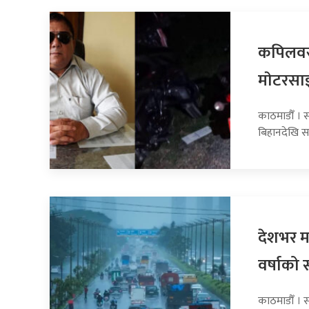
कपिलवस्
माेटरसा
काठमाडौँ । 
बिहानदेखि स
देशभर मन
वर्षाको 
काठमाडौँ । 