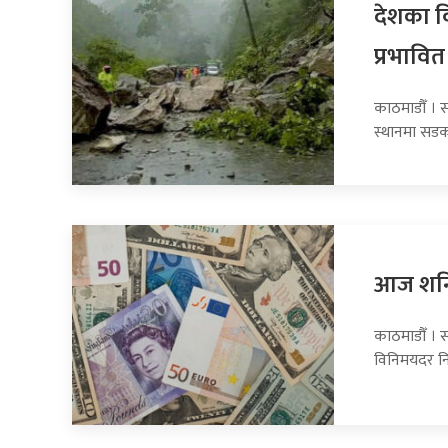
देशका व
प्रभावित
काठमाडौँ । 
स्थानमा सडक
आज शनिब
काठमाडौँ । स
विनिमयदर नि