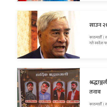
साउन २६ 
काठमाडौँ । स
गते स्वदेश फ
श्रद्धाञ
तनाव
काठमाडौँ । स