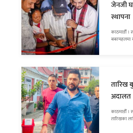
जेनजी घ
स्थापना
काठमाडौँ । 
बबरमहलमा का
तारिख बु
अदालत
काठमाडौँ । सा
तारिखका ला