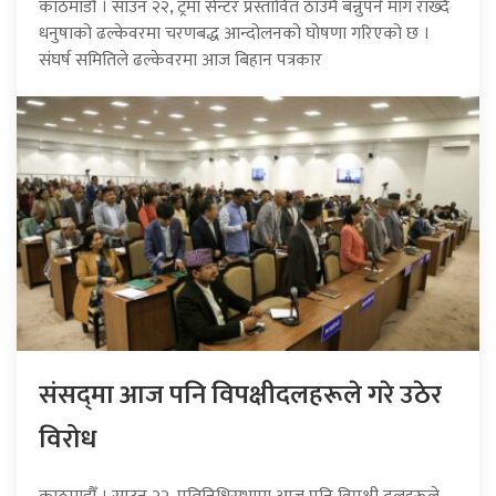
काठमाडौँ । साउन २२, ट्रमा सेन्टर प्रस्तावित ठाउँमै बन्नुपर्ने माग राख्दै
धनुषाको ढल्केवरमा चरणबद्ध आन्दोलनको घोषणा गरिएको छ ।
संघर्ष समितिले ढल्केवरमा आज बिहान पत्रकार
संसद्‍मा आज पनि विपक्षीदलहरूले गरे उठेर
विरोध