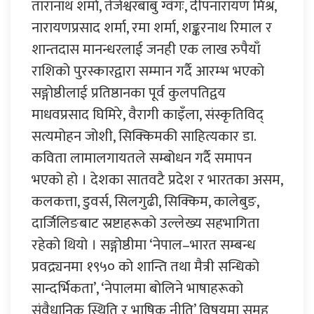
तारानाथ शर्मा, तेजेश्वरबाबु ग्वंगः, दीपनारायण मिश्र,
नारायणप्रसाद शर्मा, रमा शर्मा, शङ्करनाथ रिमाल र
शान्तदास मानन्धरलाई जनही एक लाख रुपैयाँ
राशिको पुरस्कारद्वारा सम्मान गर्दै आरम्भ भएको
सङ्गोष्ठीलाई प्रतिष्ठानका पूर्व कुलपतिद्वय
माधवप्रसाद घिमिरे, वैरागी काइँला, संस्कृतिविद्
सत्यमोहन जोशी, सिक्किमकी साहित्यकार डा.
कविता लामालगायतले सम्बोधन गर्दै समापन
भएको हो । देशका सातवटै प्रदेश र भारतका असम,
कलकत्ता, डुवर्स, सिलगुढी, सिक्किम, कालेबुङ,
दार्जिलिङबाट स्रष्टाहरूको उल्लेख्य सहभागिता
रहेको थियो । सङ्गोष्ठीमा ‘नेपाल–भारत सम्बन्ध
प्रवद्र्यनमा १९५० को शान्ति तथा मैत्री सन्धिको
सान्दर्भिकता’, ‘नेपालमा बोलिने भाषाहरूको
संवैधानिक स्थिति र भाषिक नीति’ विषयमा समूह