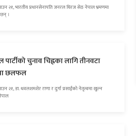
साउन २१, भारतीय प्रधानसेनापति जनरल धिरज सेठ नेपाल भ्रमणमा
छन् ।
ल पार्टीको चुनाव चिह्नका लागि तीनवटा
पमा छलफल
ाउन २१, डा. धवलशमशेर राणा र दुर्गा प्रसाईंको नेतृत्वमा खुल्न
नेपाल