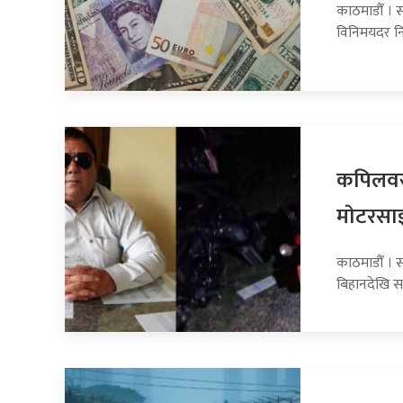
काठमाडौँ । स
विनिमयदर नि
कपिलवस्
माेटरसा
काठमाडौँ । 
बिहानदेखि स