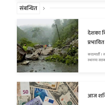
संबन्धित
देशका व
प्रभावित
काठमाडौँ । 
स्थानमा सडक
आज शनिब