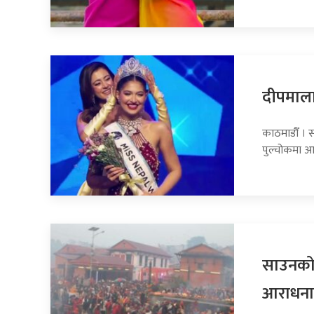
दीपमाला
काठमाडौँ । 
पुल्चोकमा आय
साउनको 
आराधना ग