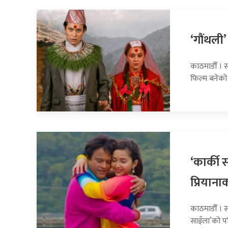
‘गौंथली’
काठमाडौँ । स
फिल्म बनेको
‘कार्की 
प्रियानाको
काठमाडौँ । 
साइँला’को प