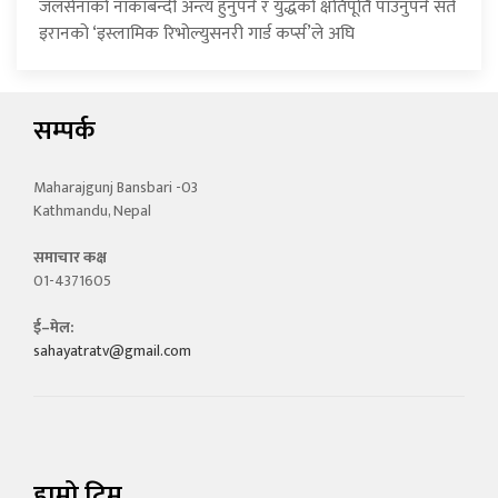
जलसेनाको नाकाबन्दी अन्त्य हुनुपर्ने र युद्धको क्षतिपूर्ति पाउनुपर्ने सर्त
इरानको ‘इस्लामिक रिभोल्युसनरी गार्ड कर्प्स’ले अघि
सम्पर्क
Maharajgunj Bansbari -03
Kathmandu, Nepal
समाचार कक्ष
01-4371605
ई–मेल:
sahayatratv@gmail.com
हाम्रो टिम