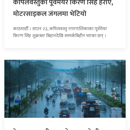
कपिलवस्तुका पूर्वमेयर किरण सिंह हराए,
माेटरसाइकल जंगलमा भेटियाे
काठमाडौँ । साउन २३, कपिलवस्तु नगरपालिकाका पूर्वमेयर
किरण सिंह शुक्रबार बिहानदेखि सम्पर्कबिहीन भएका छन् ।