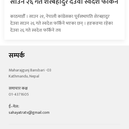
साउन २६ गते शेरबहादुर देउवा स्वदेश फर्किने
काठमाडौँ । साउन २१, नेपाली कांग्रेसका पूर्वसभापति शेरबहादुर
देउवा साउन २६ गते स्वदेश फर्किने भएका छन् । हङकङमा रहेका
देउवा २६ गते स्वदेश फर्किने तय
सम्पर्क
Maharajgunj Bansbari -03
Kathmandu, Nepal
समाचार कक्ष
01-4371605
ई–मेल:
sahayatratv@gmail.com