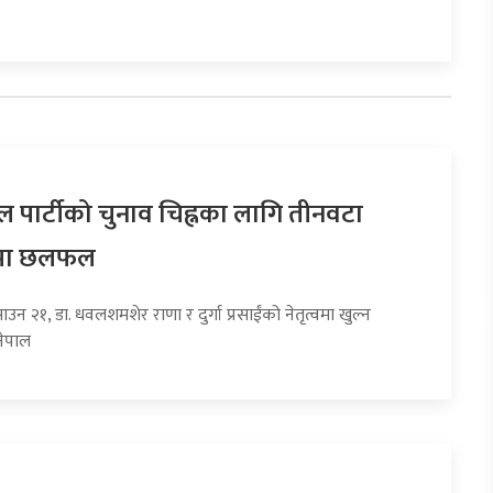
ल पार्टीको चुनाव चिह्नका लागि तीनवटा
पमा छलफल
ाउन २१, डा. धवलशमशेर राणा र दुर्गा प्रसाईंको नेतृत्वमा खुल्न
नेपाल