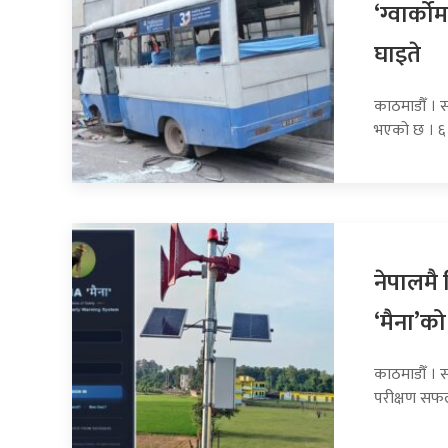
‘ग्वार्क
घाइते
काठमाडौँ । स
भएको छ । ६
नेपालमै 
‘मैना’क
काठमाडौँ । स
परीक्षण स