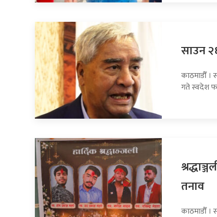
साउन २६ 
काठमाडौँ । स
गते स्वदेश फ
श्रद्धाञ
तनाव
काठमाडौँ । स