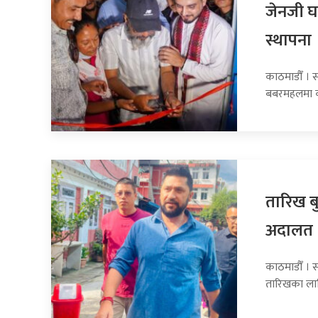
जेनजी घ
स्थापना
काठमाडौँ । 
बबरमहलमा का
तारिख बु
अदालत
काठमाडौँ । सा
तारिखका ला