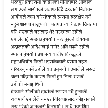
भरतपुर प्रकरणमा कांग्रेसको मौनताबारे ओलीले
लगाएको आरोपको जवाफ दिँदै देउवाले निर्वाचन
आयोगले काम गरिरहेकाले त्यसमा हस्तक्षेप गर्न
नहुने धारणा राख्नुभयो । मतपत्र च्यात्ने काम विगतमा
पनि भएकाले यसलाइ धेरै नउछाल्न उहाँले
एमालेलाई सम्झाउनुभयो । भरतपुरको विषयमा
अदालतको आदेशलाई मानेर अघि बढ्ने उहाँले
स्पष्ट पार्नुभयो । प्रधानन्यायाधीशविरुद्धको
महाअभियोग फिर्ता भइसकेकाले यसमा बहस
गरिरहनु नपर्ने उहाँले बताउनुभयो । एमालेले संसद
चल्न नदिएकै कारण फिर्ता हुन ढिला भएको
उहाँको भनाइ थियो ।
देउवाले ओलीको दाबीको खण्डन गर्दै हुलाकी
राजमार्ग एमालेले नभएर गिरिजाप्रसाद कोइरालाले
सुरु गरेको जानकारी दिनुभयो । साथै पूर्वपश्चिम