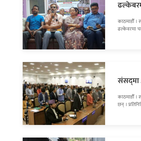
ढल्केबरमा
काठमाडौँ । सा
ढल्केवरमा 
संसद्‍म
काठमाडौँ । 
छन् । प्रति