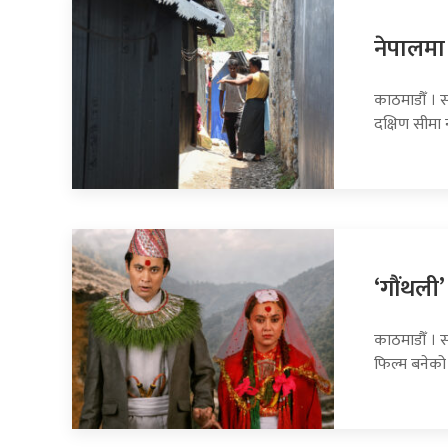
नेपालमा 
काठमाडौँ । स
दक्षिण सीमा
‘गौंथली’
काठमाडौँ । स
फिल्म बनेको