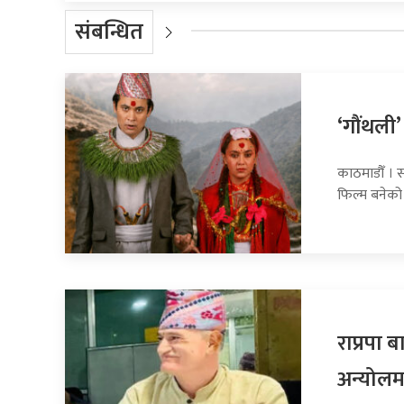
संबन्धित
‘गौंथली’
काठमाडौँ । स
फिल्म बनेको
राप्रपा
अन्योलम