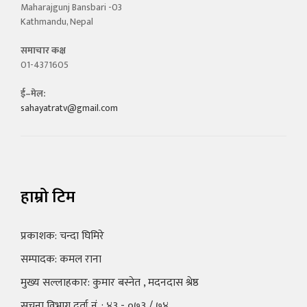
Maharajgunj Bansbari -03
Kathmandu, Nepal
समाचार कक्ष
01-4371605
ई–मेल:
sahayatratv@gmail.com
हाम्रो टिम
प्रकाशक: चन्दा घिमिरे
सम्पादक: कमल राना
मुख्य सल्लाहकार: कुमार बस्नेत , मदनदास श्रेष्ठ
सूचना विभाग दर्ता नं. : ४३ - ०७३ / ७४