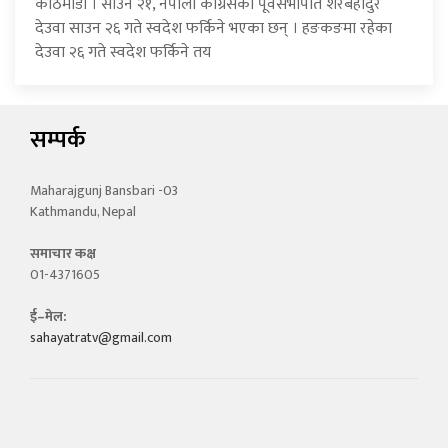
काठमाडौँ । साउन २१, नेपाली कांग्रेसका पूर्वसभापति शेरबहादुर
देउवा साउन २६ गते स्वदेश फर्किने भएका छन् । हङकङमा रहेका
देउवा २६ गते स्वदेश फर्किने तय
सम्पर्क
Maharajgunj Bansbari -03
Kathmandu, Nepal
समाचार कक्ष
01-4371605
ई–मेल:
sahayatratv@gmail.com