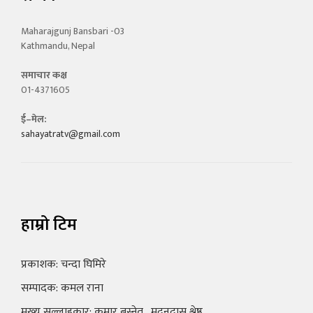
Maharajgunj Bansbari -03
Kathmandu, Nepal
समाचार कक्ष
01-4371605
ई–मेल:
sahayatratv@gmail.com
हाम्रो टिम
प्रकाशक: चन्दा घिमिरे
सम्पादक: कमल राना
मुख्य सल्लाहकार: कुमार बस्नेत , मदनदास श्रेष्ठ