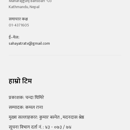
Maharajgunj Bansbari -03
Kathmandu, Nepal
समाचार कक्ष
01-4371605
ई–मेल:
sahayatratv@gmail.com
हाम्रो टिम
प्रकाशक: चन्दा घिमिरे
सम्पादक: कमल राना
मुख्य सल्लाहकार: कुमार बस्नेत , मदनदास श्रेष्ठ
सूचना विभाग दर्ता नं. : ४३ - ०७३ / ७४