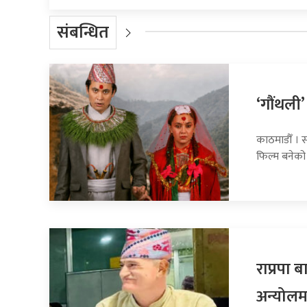
संबन्धित
‘गौंथली’
काठमाडौँ । स
फिल्म बनेको
राप्रपा
अन्योलम