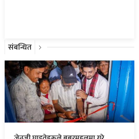
प्रतिक्रिया दिनुहोस्
संबन्धित
जेनजी घाइतेहरूले बबरमहलमा गरे