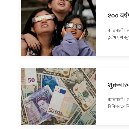
१०० वर्षप
काठमाडौँ । 
दुर्लभ पूर्ण सूर
शुक्रबार
काठमाडौँ । सा
विनिमयदर नि