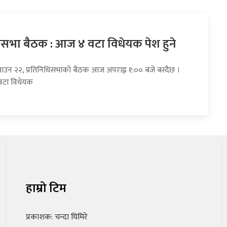
धिसभा बैठक : आज ४ वटा विधेयक पेश हुने
साउन २२, प्रतिनिधिसभाको बैठक आज अपराह्न १:०० बजे बस्दैछ ।
वटा विधेयक
हाम्रो टिम
प्रकाशक: चन्दा घिमिरे