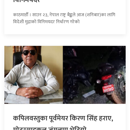
काठमाडौँ । साउन २३, नेपाल राष्ट्र बैङ्कले आज (शनिबार)का लागि
विदेशी मुद्राको विनिमयदर निर्धारण गरेको
कपिलवस्तुका पूर्वमेयर किरण सिंह हराए,
माेटरसाइकल जंगलमा भेटियाे