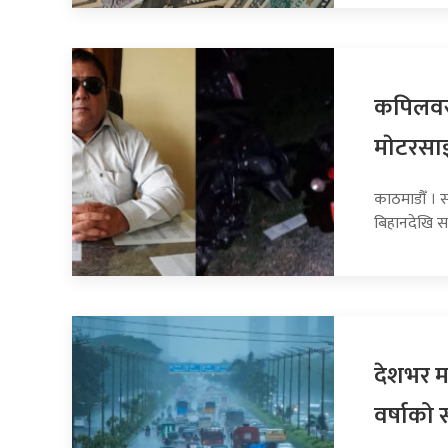
कपिलवस्
माेटरसा
काठमाडौँ । 
बिहानदेखि स
देशभर मन
वर्षाको 