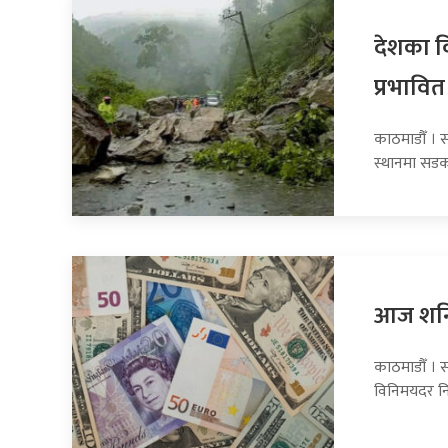
देशका व
प्रभावित
काठमाडौँ । 
स्थानमा सडक
आज शनिब
काठमाडौँ । स
विनिमयदर नि