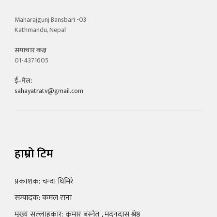
Maharajgunj Bansbari -03
Kathmandu, Nepal
समाचार कक्ष
01-4371605
ई–मेल:
sahayatratv@gmail.com
हाम्रो टिम
प्रकाशक: चन्दा घिमिरे
सम्पादक: कमल राना
मुख्य सल्लाहकार: कुमार बस्नेत , मदनदास श्रेष्ठ