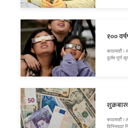
१०० वर्षप
काठमाडौँ । 
दुर्लभ पूर्ण सूर
शुक्रबार
काठमाडौँ । सा
विनिमयदर नि