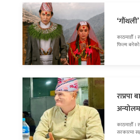
‘गौंथली’
काठमाडौँ । स
फिल्म बनेको
राप्रपा
अन्योलम
काठमाडौँ । सा
सरकारमा सह