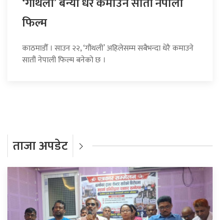
‘गौंथली’ बन्यो धेरै कमाउने सातौं नेपाली
फिल्म
काठमाडौँ । साउन २२, ‘गौंथली’ अहिलेसम्म सबैभन्दा धेरै कमाउने
सातौं नेपाली फिल्म बनेको छ ।
ताजा अपडेट