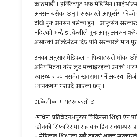
काठमाडौं । इन्स्टिच्युट अफ मेडिसिन (आईओएम)
अनसन बसेका छन् । सरकारले आफूसँग गरेको स
देखि पुनः अनसन बसेका हुन् । आफूसंग सरकारले
नदिएको भन्दै डा. केसीले पुनः आफू अनसन वसे
असारको अल्टिमेटम दिए पनि सरकारले माग पूर
उनका अनुसार मेडिकल माफियाहरुले मौका छोपेर वि
अनियमितता गरेर लुट मच्चाइरहेको उनको धारणा 
स्वास्थ्य र ज्यानसमेत खतरामा पर्ने अवस्था स
ध्यानकर्षण गराउदै आएका छन् ।
डा.केसीका मागहरु यस्तो छ :
-माथेमा प्रतिवेदनअनुरूप चिकित्सा शिक्षा ऐन पारि
-डीनको सिफारिसमा सहायक डिन र क्याम्पस प्रमुख 
– मेडिकल शिक्षाका सबै तहको शुल्क सरकारले तोक्