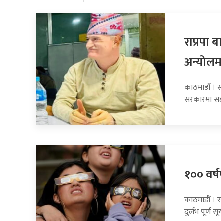
राप्रपा
अन्योलम
काठमाडौँ । सा
सरकारमा सह
१०० वर्षप
काठमाडौँ । 
दुर्लभ पूर्ण सूर