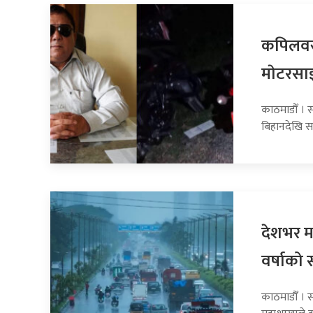
कपिलवस्
माेटरसा
काठमाडौँ । 
बिहानदेखि स
देशभर मन
वर्षाको 
काठमाडौँ । 