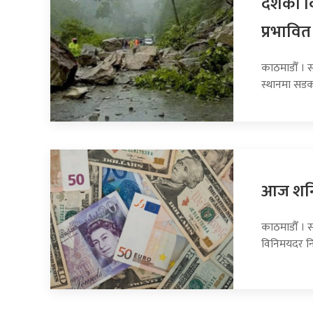
देशका व
प्रभावित
काठमाडौँ । 
स्थानमा सडक
आज शनिब
काठमाडौँ । स
विनिमयदर नि