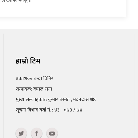
हाल देशभर मनसुनी
हाम्रो टिम
प्रकाशक: चन्दा घिमिरे
सम्पादक: कमल राना
मुख्य सल्लाहकार: कुमार बस्नेत , मदनदास श्रेष्ठ
सूचना विभाग दर्ता नं. : ४३ - ०७३ / ७४