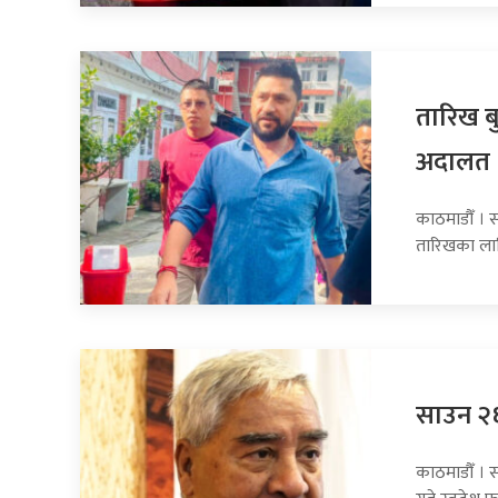
तारिख बु
अदालत
काठमाडौँ । सा
तारिखका ला
साउन २६ 
काठमाडौँ । स