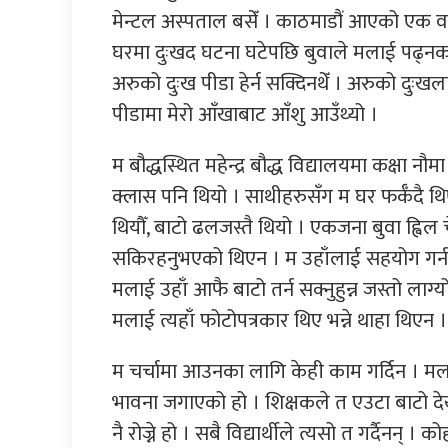
मेन्टल अस्पताल बसेँ । काठमाडौं आएको एक वर्ष
घरमा दुःखद घटना घटेपछि बुवाले मलाई पढ्नका 
अरुको दुःख पीडा हेर्न सक्दिनथेँ । अरुको दुःख
पीडामा मेरो आँखाबाट आँशु आउँथ्यो ।
म बौद्धस्थित महेन्द्र बौद्ध विद्यालयमा कक्षा नौ
क्लास पनि थियो । साथीहरुसँग म घर फर्कँदै थिएँ
थियौँ, बाटो ढलजस्तै थियो । एकजना बुवा ह्विल च
सकिरहनुभएको थिएन । म उहाँलाई सहयोग गर्न गएँ 
मलाई उहाँ आफै बाटो तर्न सक्नुहुन्न जस्तो लाग्यो
मलाई त्यहाँ फोटोपत्रकार थिए भन्ने थाहा थिएन ।
म चर्चामा आउनका लागि केही काम गर्दिन । 
भावना जगाएको हो । शिक्षकले त एउटा बाटो देखाइदिन
नै रोज्ने हो । सबै विद्यार्थीले त्यसो त गर्दैनन् 