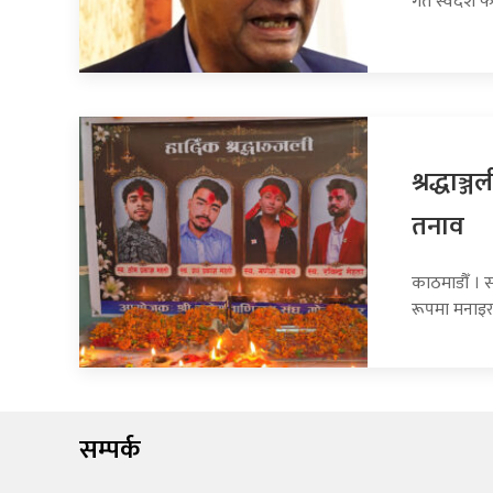
गते स्वदेश फ
श्रद्धाञ
तनाव
काठमाडौँ । स
रूपमा मनाइरह
सम्पर्क