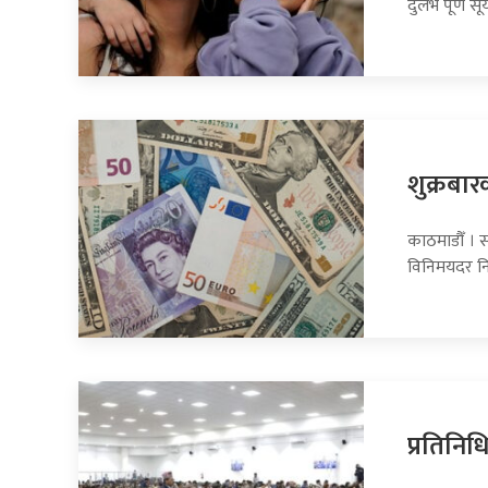
दुर्लभ पूर्ण सूर
शुक्रबार
काठमाडौँ । सा
विनिमयदर नि
प्रतिनि