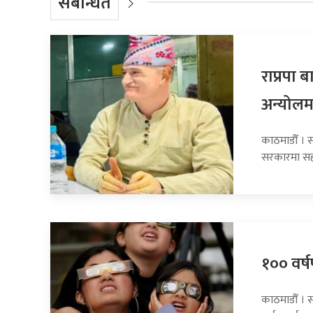
संबन्धित
राप्रपा
अन्योलम
काठमाडौँ । सा
सरकारमा सह
१०० वर्षप
काठमाडौँ । 