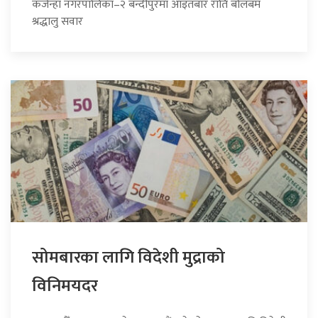
कर्जन्हा नगरपालिका–२ बन्दीपुरमा आइतबार राति बोलबम
श्रद्धालु सवार
सोमबारका लागि विदेशी मुद्राको
विनिमयदर