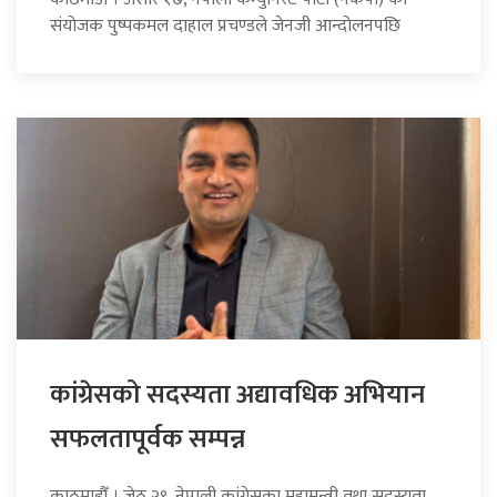
संयोजक पुष्पकमल दाहाल प्रचण्डले जेनजी आन्दोलनपछि
कांग्रेसको सदस्यता अद्यावधिक अभियान
सफलतापूर्वक सम्पन्न
काठमाडौँ । जेठ २९, नेपाली कांग्रेसका महामन्त्री तथा सदस्यता