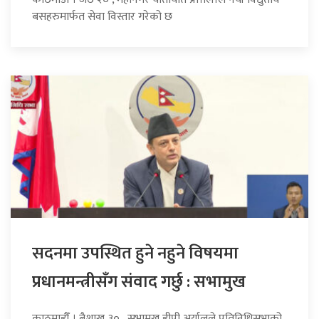
बसहरुमार्फत सेवा विस्तार गरेको छ
सदनमा उपस्थित हुने नहुने विषयमा
प्रधानमन्त्रीसँग संवाद गर्छु : सभामुख
काठमाडौँ । बैशाख ३० , सभामुख डीपी अर्यालले प्रतिनिधिसभाको