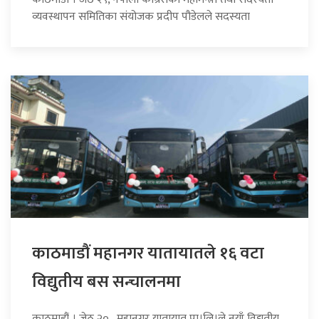
व्यवस्थापन समितिका संयोजक प्रदीप पौडेलले सदस्यता
काठमाडौं महानगर यातायातले १६ वटा
विद्युतीय बस सन्चालनमा
काठमाडौं । जेठ २० , महानगर यातायात प्रा।लि।ले नयाँ विद्युतीय