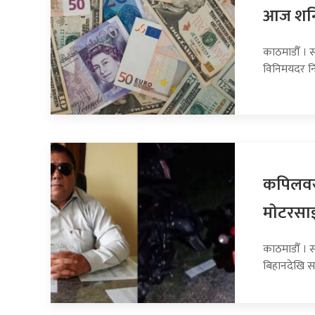
आज शनिब
काठमाडौँ । स
विनिमयदर नि
कपिलवस्
माेटरसा
काठमाडौँ । 
बिहानदेखि स