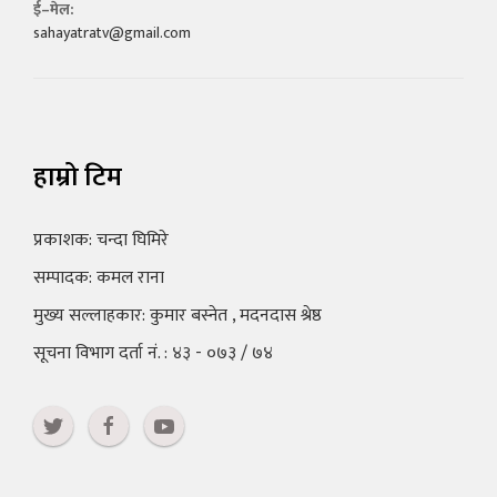
ई–मेल:
sahayatratv@gmail.com
हाम्रो टिम
प्रकाशक: चन्दा घिमिरे
सम्पादक: कमल राना
मुख्य सल्लाहकार: कुमार बस्नेत , मदनदास श्रेष्ठ
सूचना विभाग दर्ता नं. : ४३ - ०७३ / ७४