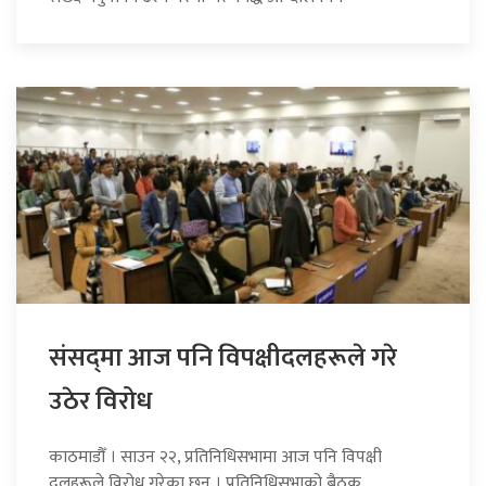
संसद्‍मा आज पनि विपक्षीदलहरूले गरे
उठेर विरोध
काठमाडौँ । साउन २२, प्रतिनिधिसभामा आज पनि विपक्षी
दलहरूले विरोध गरेका छन् । प्रतिनिधिसभाको बैठक