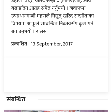
उहाँले विद्युत् खरिद् सम्झौदा(पिपिए)लाई अघि
बढाइदिन आग्रह समेत गर्नुभयो । जवाफमा
उपप्रधानमन्त्री महराले विद्युत् खरिद सम्झौताका
विषयमा आफूले सम्बन्धित निकायसँग कुरा गर्ने
बताउनुभयो । रासस
प्रकाशित : 13 September, 2017
प्रतिक्रिया दिनुहोस्
संबन्धित