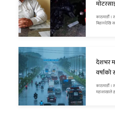
माेटरसा
काठमाडौँ । 
बिहानदेखि स
देशभर मन
वर्षाको 
काठमाडौँ । 
महाशाखाले 