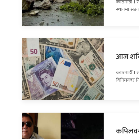
काठमाडौँ । 
स्थानमा सडक
आज शनिब
काठमाडौँ । स
विनिमयदर नि
कपिलवस्